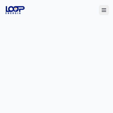
Início
Soluções
Residencial
Assinatura
Comercial e Industrial
Sobre nós
Rural
Contato
Usinas Solares
Smart Grid
Simular Economia
Armazenamento
Assine sua Energia